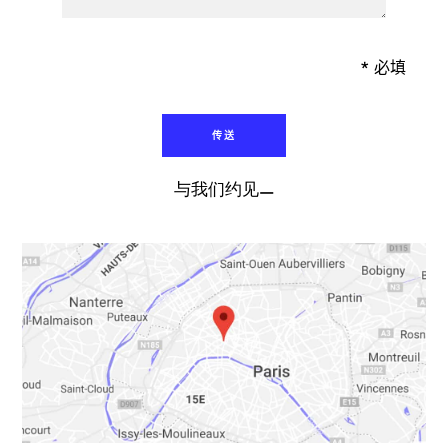
* 必填
与我们约见