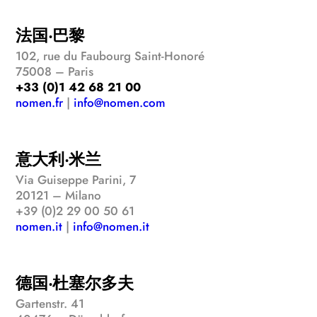
法国‧巴黎
102, rue du Faubourg Saint-Honoré
75008 – Paris
+33 (0)1 42 68 21 00
nomen.fr
|
info@nomen.com
意大利‧米兰
Via Guiseppe Parini, 7
20121 – Milano
+39 (0)2 29 00 50 61
nomen.it
|
info@nomen.it
德国‧杜塞尔多夫
Gartenstr. 41